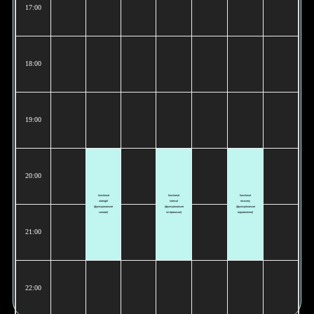
17:00
18:00
19:00
20:00
functional
functional
functional
strength
interval
recovery
(функціональне
(функціональне
(функціональне
силове)
інтервальне)
відновлення)
21:00
22:00