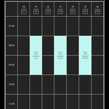
пн
вт
ср
чт
пт
сб
нд
27
28
29
30
01
02
03
07:00
08:00
functional
functional
functional
strength
interval
recovery
(функціональне
(функціональне
(функціональне
силове)
інтервальне)
відновлення)
09:00
10:00
11:00